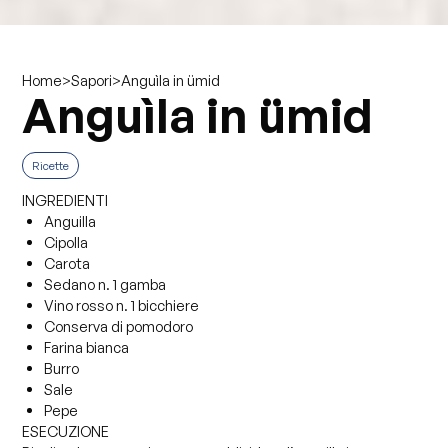
>
>
Anguìla in ümid
Home
Sapori
Anguìla in ümid
Ricette
INGREDIENTI
Anguilla
Cipolla
Carota
Sedano n. 1 gamba
Vino rosso n. 1 bicchiere
Conserva di pomodoro
Farina bianca
Burro
Sale
Pepe
ESECUZIONE