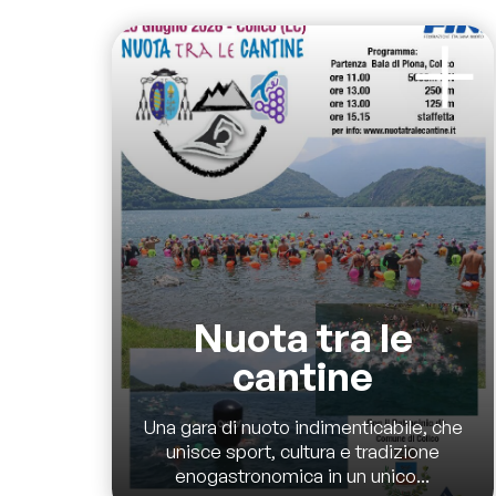
Nuota tra le
cantine
Una gara di nuoto indimenticabile, che
unisce sport, cultura e tradizione
enogastronomica in un unico...