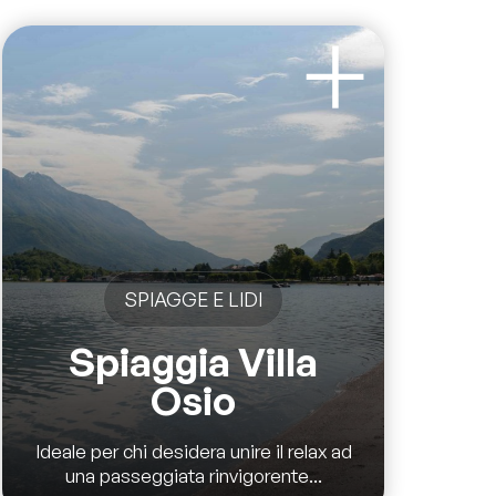
SPIAGGE E LIDI
Spiaggia Villa
Osio
Ideale per chi desidera unire il relax ad
una passeggiata rinvigorente...