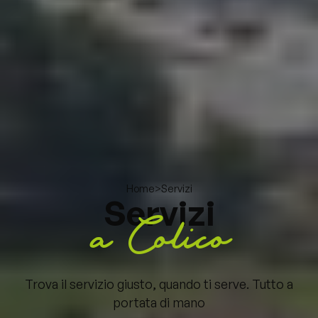
>
Servizi
Home
Servizi
a Colico
Trova il servizio giusto, quando ti serve. Tutto a
portata di mano