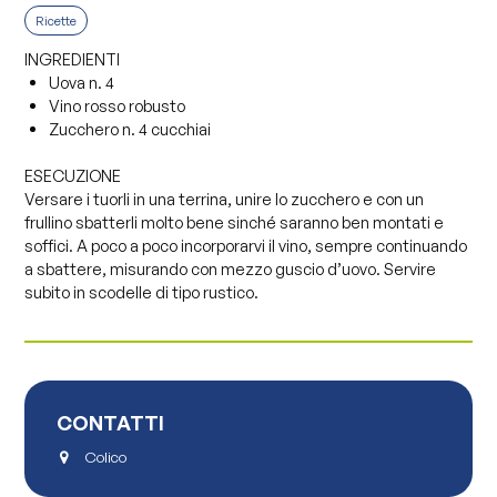
Ricette
INGREDIENTI
Uova n. 4
Vino rosso robusto
Zucchero n. 4 cucchiai
ESECUZIONE
Versare i tuorli in una terrina, unire lo zucchero e con un
frullino sbatterli molto bene sinché saranno ben montati e
soffici. A poco a poco incorporarvi il vino, sempre continuando
a sbattere, misurando con mezzo guscio d’uovo. Servire
subito in scodelle di tipo rustico.
CONTATTI
Colico