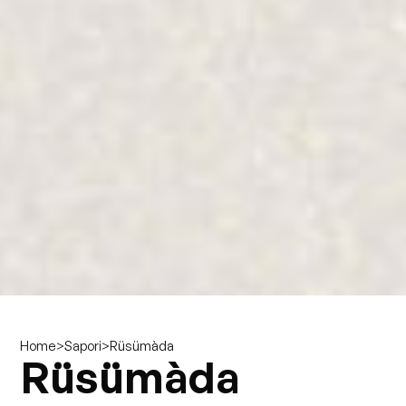
>
>
Rüsümàda
Home
Sapori
Rüsümàda