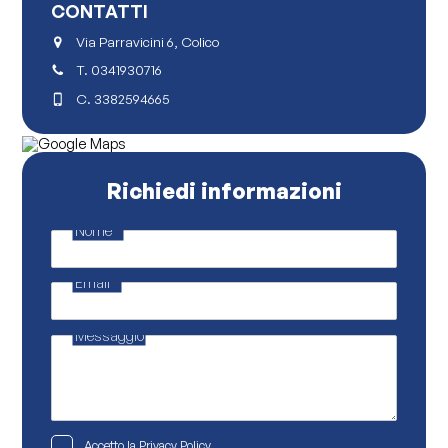
CONTATTI
Via Parravicini 6, Colico
T.
0341930716
C.
3382594665
Richiedi informazioni
Nome
*
E
m
a
Email
*
i
l
E
m
Messaggio
a
i
l
P
Accetto la
Privacy Policy