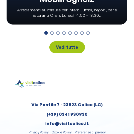
Arredamenti su misura per interni, uffici, negozi, bar e
ristoranti Orari: Lunedì 14:00 – 18:30...
Vedi tutte
Via Pontile 7 - 23823 Colico (LC)
(+39) 0341 930930
info@visitcolico.it
Privacy Policy
|
Cookie Policy
|
Preferenze di privacy