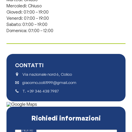
Mercoledì:
Chiuso
Giovedì:
07:00 – 19:00
Venerdì:
07:00 – 19:00
Sabato:
07:00 – 19:00
Domenica:
07:00 – 12:00
CONTATTI
Via nazionale nord 6, Colico
giacomo.colli1999@gmail.com
T.
+39 346 438 7987
Richiedi informazioni
Nome
*
P