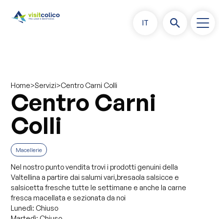
IT
>
>
Centro Carni Colli
Home
Servizi
Centro Carni
Colli
Macellerie
Nel nostro punto vendita trovi i prodotti genuini della
Valtellina a partire dai salumi vari,bresaola salsicce e
salsicetta fresche tutte le settimane e anche la carne
fresca macellata e sezionata da noi
Lunedì:
Chiuso
Martedì:
Chiuso