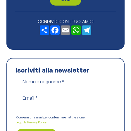
y
P
o
l
i
CONDIVIDI CON I TUOI AMICI
c
Share
Facebook
Email
WhatsApp
Telegram
y
*
Iscriviti alla newsletter
Nome e cognome
*
Email
*
Riceverai una mail per confermare l'attivazione.
Leggi la Privacy Policy