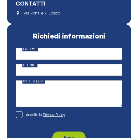
CONTATTI
Via Pontile 7, Colico
Richiedi informazioni
Nome
*
E
m
a
Email
*
i
l
*
*
Messaggio
P
Accetto la
Privacy Policy
r
i
v
a
c
Invia