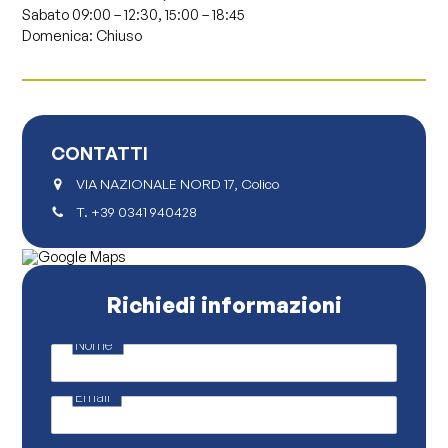
Sabato
09:00 – 12:30,
15:00 – 18:45
Domenica: Chiuso
CONTATTI
VIA NAZIONALE NORD 17, Colico
T.
+39 0341 940428
Richiedi informazioni
Nome
*
P
r
i
Email
*
v
a
c
y