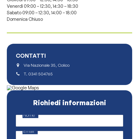
Venerdì
09:00 – 12:30,
14:30 – 18:30
Sabato
09:00 – 12:30,
14:00 – 18:00
Domenica
Chiuso
CONTATTI
Via Nazionale 35, Colico
T.
0341 504765
Richiedi informazioni
Nome
*
N
o
m
Email
*
e
E