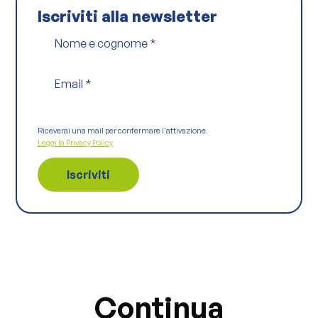
y
Iscriviti alla newsletter
*
Nome e cognome
*
Email
*
Riceverai una mail per confermare l'attivazione.
Leggi la Privacy Policy
Continua