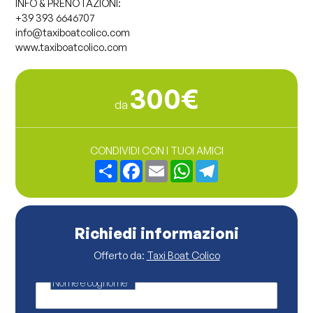
INFO & PRENOTAZIONI:
+39 393 6646707
info@taxiboatcolico.com
www.taxiboatcolico.com
300€
da
CONDIVIDI CON I TUOI AMICI
Share
Facebook
Email
WhatsApp
Telegram
Richiedi informazioni
Offerto da:
Taxi Boat Colico
Nome e cognome
*
b
a
m