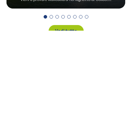
Vedi tutte
Via Pontile 7 - 23823 Colico (LC)
(+39) 0341 930930
info@visitcolico.it
Privacy Policy
|
Cookie Policy
|
Preferenze di privacy
#visitcolico