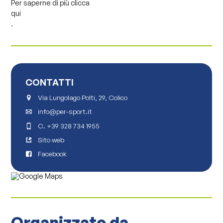
Per saperne di più clicca
qui
.
CONTATTI
Via Lungolago Polti, 29, Colico
info@per-sport.it
C.
+39 328 734 1955
Sito web
Facebook
Organizzato da