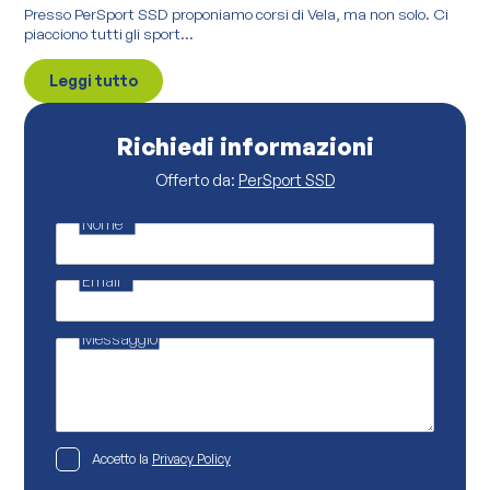
Presso PerSport SSD proponiamo corsi di Vela, ma non solo. Ci
piacciono tutti gli sport...
Leggi tutto
Richiedi informazioni
Offerto da:
PerSport SSD
Nome
*
M
e
s
Email
*
s
a
g
g
Messaggio
i
o
N
o
m
e
N
P
Accetto la
Privacy Policy
o
r
m
i