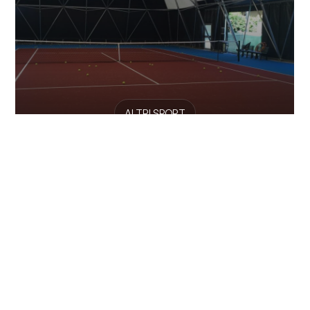
ALTRI SPORT
ASD Tennis Colico
Presso l’ASD Tennis Colico si possono trovare 3 campi da
tennis e un campo dal...
Vedi tutte