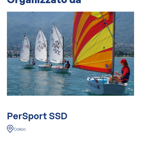
PerSport SSD
Colico