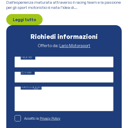
Dall’esperienza maturata attraverso il racing team e la passione
per gli sport motoristici è nata l’idea di...
Leggi tutto
Richiedi informazioni
Offerto da:
Lario Motorsport
Nome
*
*
N
o
Email
*
m
e
Messaggio
P
Accetto la
Privacy Policy
r
i