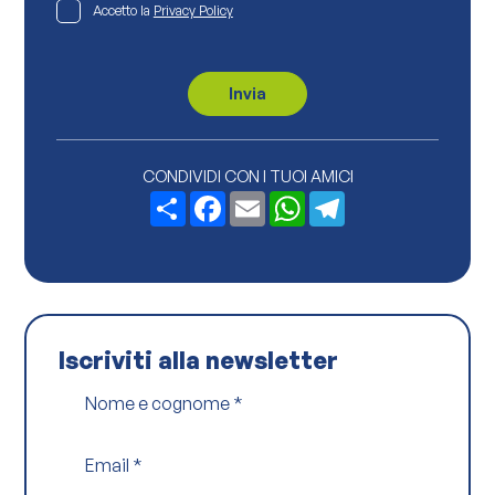
P
Accetto la
Privacy Policy
r
i
v
a
c
Invia
y
P
o
l
i
CONDIVIDI CON I TUOI AMICI
c
Share
Facebook
Email
WhatsApp
Telegram
y
*
Iscriviti alla newsletter
Nome e cognome
*
Email
*