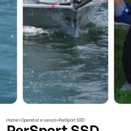
>
>
PerSport SSD
Home
Operatori e servizi
PerSport SSD