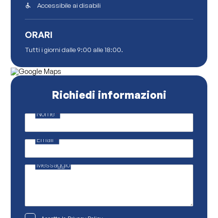
Accessibile ai disabili
ORARI
Tutti i giorni dalle 9:00 alle 18:00.
Richiedi informazioni
Nome
*
E
m
a
Email
*
i
l
M
e
Messaggio
s
s
a
g
g
i
o
P