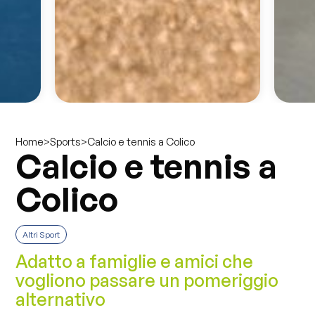
>
>
Calcio e tennis a Colico
Home
Sports
Calcio e tennis a
Colico
Altri Sport
Adatto a famiglie e amici che
vogliono passare un pomeriggio
alternativo