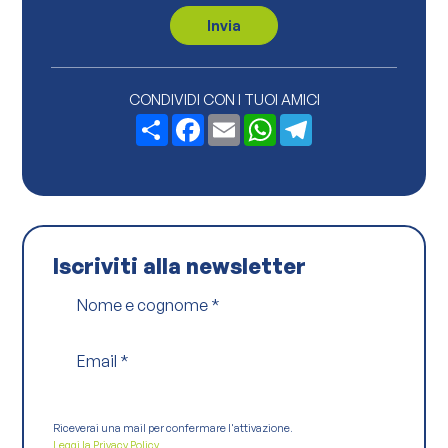
a
c
Invia
y
P
o
l
i
CONDIVIDI CON I TUOI AMICI
c
Share
Facebook
Email
WhatsApp
Telegram
y
*
Iscriviti alla newsletter
Nome e cognome
*
Email
*
Riceverai una mail per confermare l'attivazione.
Leggi la Privacy Policy