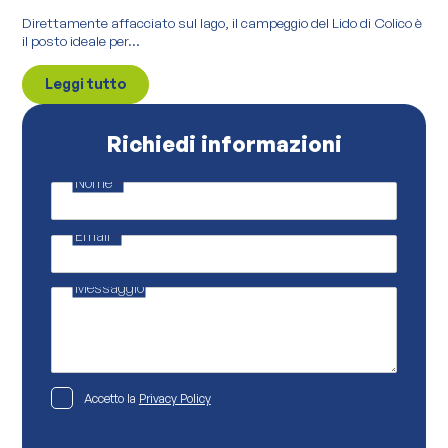
Direttamente affacciato sul lago, il campeggio del Lido di Colico è
il posto ideale per...
Leggi tutto
Richiedi informazioni
Nome
*
P
r
i
Email
*
v
a
c
y
Messaggio
N
o
m
e
E
m
a
P
Accetto la
Privacy Policy
i
r
l
i
v