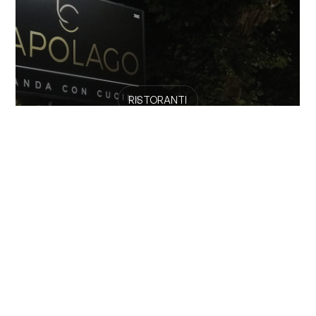
RISTORANTI
Locanda Capolago
Immagina un luogo tranquillo fuori dai soliti schemi,
intimo e curato nei minimi particolari, dove...
Vedi tutte