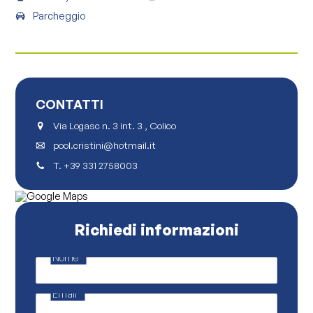
Parcheggio
CONTATTI
Via Logasc n. 3 int. 3 , Colico
pool.cristini@hotmail.it
T.
+39 331 2758003
Richiedi informazioni
Nome
*
*
M
e
Email
*
s
s