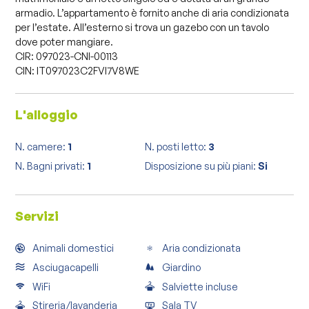
armadio. L’appartamento è fornito anche di aria condizionata
per l’estate. All’esterno si trova un gazebo con un tavolo
dove poter mangiare.
CIR: 097023-CNI-00113
CIN: IT097023C2FVI7V8WE
L'alloggio
N. camere:
1
N. posti letto:
3
N. Bagni privati:
1
Disposizione su più piani:
Si
Servizi
Animali domestici
Aria condizionata
Asciugacapelli
Giardino
WiFi
Salviette incluse
Stireria/lavanderia
Sala TV