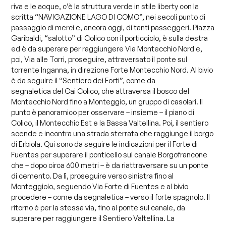
riva e le acque, c’è la struttura verde in stile liberty con la
scritta “NAVIGAZIONE LAGO DI COMO”, nei secoli punto di
passaggio di merci e, ancora oggi, di tanti passeggeri. Piazza
Garibaldi, “salotto” di Colico con il porticciolo, è sulla destra
ed è da superare per raggiungere Via Montecchio Nord e,
poi, Via alle Torri, proseguire, attraversato il ponte sul
torrente Inganna, in direzione Forte Montecchio Nord. Al bivio
è da seguire il “Sentiero dei Forti”, come da
segnaletica del Cai Colico, che attraversa il bosco del
Montecchio Nord fino a Monteggio, un gruppo di casolari. Il
punto è panoramico per osservare – insieme – il piano di
Colico, il Montecchio Est e la Bassa Valtellina. Poi, il sentiero
scende e incontra una strada sterrata che raggiunge il borgo
di Erbiola. Qui sono da seguire le indicazioni per il Forte di
Fuentes per superare il ponticello sul canale Borgofrancone
che – dopo circa 600 metri – è da riattraversare su un ponte
di cemento. Da lì, proseguire verso sinistra fino al
Monteggiolo, seguendo Via Forte di Fuentes e al bivio
procedere – come da segnaletica – verso il forte spagnolo. Il
ritorno è per la stessa via, fino al ponte sul canale, da
superare per raggiungere il Sentiero Valtellina. La