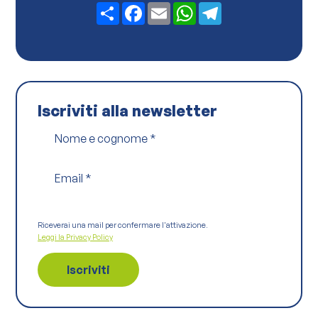
c
Share
Facebook
Email
WhatsApp
Telegram
y
*
Iscriviti alla newsletter
Nome e cognome
*
Email
*
Riceverai una mail per confermare l'attivazione.
Leggi la Privacy Policy