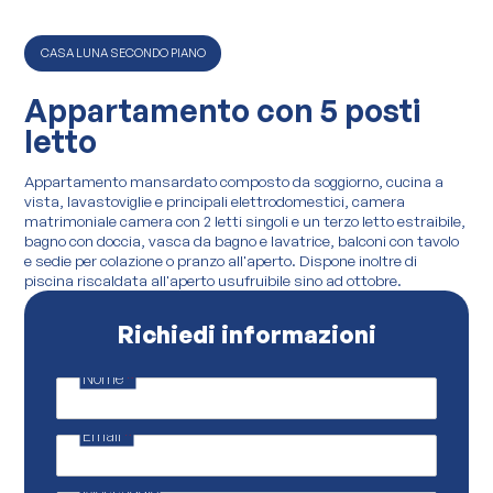
CASA LUNA SECONDO PIANO
Appartamento con 5 posti
letto
Appartamento mansardato composto da soggiorno, cucina a
vista, lavastoviglie e principali elettrodomestici, camera
matrimoniale camera con 2 letti singoli e un terzo letto estraibile,
bagno con doccia, vasca da bagno e lavatrice, balconi con tavolo
e sedie per colazione o pranzo all'aperto. Dispone inoltre di
piscina riscaldata all'aperto usufruibile sino ad ottobre.
Richiedi informazioni
Nome
*
*
P
r
Email
*
i
v
a
c
Messaggio