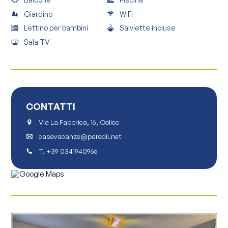
Giardino
WiFi
Lettino per bambini
Salviette incluse
Sala TV
CONTATTI
Via La Fabbrica, 16, Colico
casevacanze@paredil.net
T.
+39 0341940966