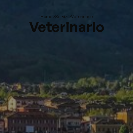
>
>
Veterinario
Home
Servizi
Veterinario