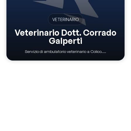
VETERINARIO
Veterinario Dott. Corrado
Galperti
Servizio di ambulatorio veterinario a Colico....
Via Pontile 7 - 23823 Colico (LC)
(+39) 0341 930930
info@visitcolico.it