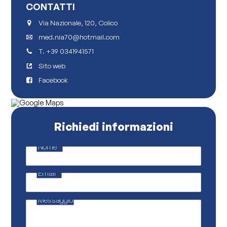
CONTATTI
Via Nazionale, 120, Colico
med.nia70@hotmail.com
T.
+39 0341941571
Sito web
Facebook
Richiedi informazioni
Nome
*
P
o
l
Email
*
i
c
y
M
Messaggio
e
s
s
a