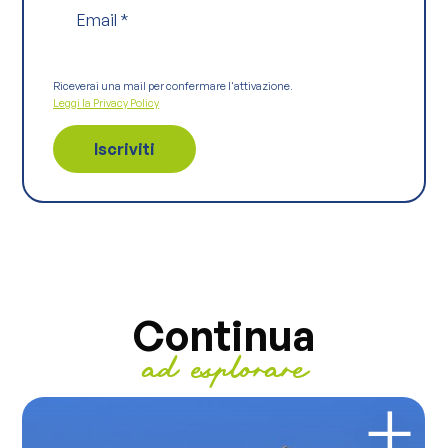
Email
*
Riceverai una mail per confermare l'attivazione.
Leggi la Privacy Policy
Continua
ad esplorare