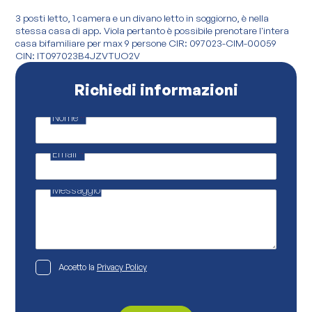
3 posti letto, 1 camera e un divano letto in soggiorno, è nella
stessa casa di app. Viola pertanto è possibile prenotare l'intera
casa bifamiliare per max 9 persone CIR: 097023-CIM-00059
CIN: IT097023B4JZVTUO2V
Richiedi informazioni
Nome
*
M
a
i
Email
*
l
E
m
a
Messaggio
i
l
P
o
l
i
c
P
Accetto la
Privacy Policy
y
r
i
v
a