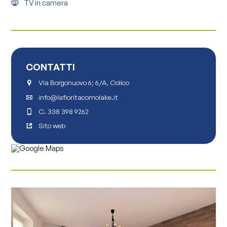
TV in camera
CONTATTI
Via Borgonuovo 6; 6/A, Colico
info@lafioritacomolake.it
C.
338 398 9262
Sito web