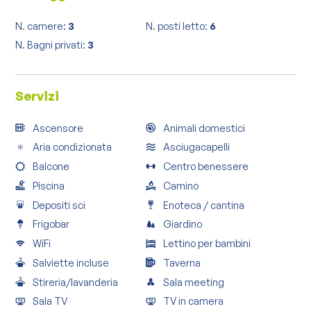
N. camere:
3
N. posti letto:
6
N. Bagni privati:
3
Servizi
Ascensore
Animali domestici
Aria condizionata
Asciugacapelli
Balcone
Centro benessere
Piscina
Camino
Depositi sci
Enoteca / cantina
Frigobar
Giardino
WiFi
Lettino per bambini
Salviette incluse
Taverna
Stireria/lavanderia
Sala meeting
Sala TV
TV in camera