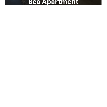
Bea Apartment
Appartamento al piano terra di un edificio di recente
ristrutturazione nel comune di Colico, con...
Vedi tutte
Via Pontile 7 - 23823 Colico (LC)
(+39) 0341 930930
info@visitcolico.it