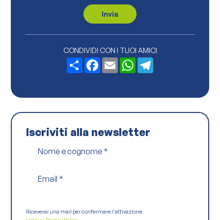
a
c
Invia
y
P
o
l
i
CONDIVIDI CON I TUOI AMICI
c
Share
Facebook
Email
WhatsApp
Telegram
y
*
Iscriviti alla newsletter
Nome e cognome
*
Email
*
Riceverai una mail per confermare l'attivazione.
Leggi la Privacy Policy