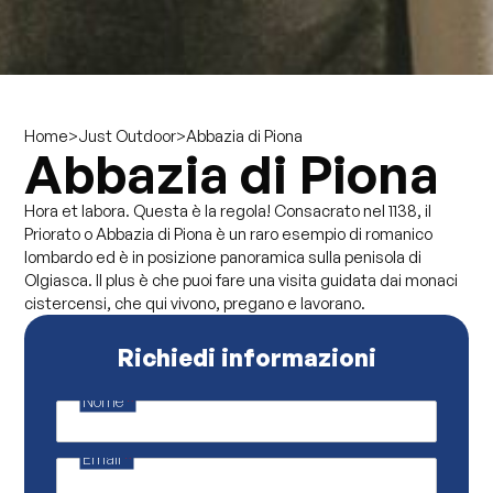
>
>
Abbazia di Piona
Home
Just Outdoor
Abbazia di Piona
Hora et labora. Questa è la regola! Consacrato nel 1138, il
Priorato o Abbazia di Piona è un raro esempio di romanico
lombardo ed è in posizione panoramica sulla penisola di
Olgiasca. Il plus è che puoi fare una visita guidata dai monaci
cistercensi, che qui vivono, pregano e lavorano.
Richiedi informazioni
Nome
*
E
m
a
Email
*
i
l
*