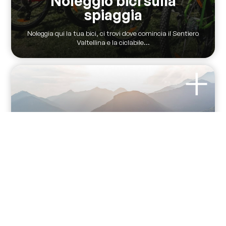
Noleggio bici sulla
spiaggia
Noleggia qui la tua bici, ci trovi dove comincia il Sentiero
Valtellina e la ciclabile...
NOLEGGIO BICI