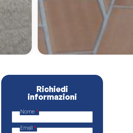
Richiedi
informazioni
Nome
*
*
P
o
Email
*
l