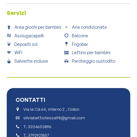
Servizi
Area giochi per bambini
Aria condizionata
Asciugacapelli
Balcone
Depositi sci
Frigobar
WiFi
Lettino per bambini
Salviette incluse
Parcheggio custodito
CONTATTI
Via la Cà 64, interno 2 , Colico
silviabattistessa98@gmail.com
T.
3204653896
T.
3792921857