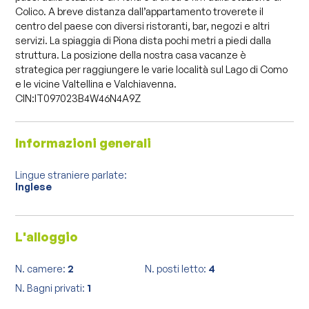
Colico. A breve distanza dall’appartamento troverete il
centro del paese con diversi ristoranti, bar, negozi e altri
servizi. La spiaggia di Piona dista pochi metri a piedi dalla
struttura. La posizione della nostra casa vacanze è
strategica per raggiungere le varie località sul Lago di Como
e le vicine Valtellina e Valchiavenna.
CIN:IT097023B4W46N4A9Z
Informazioni generali
Lingue straniere parlate:
Inglese
L'alloggio
N. camere:
2
N. posti letto:
4
N. Bagni privati:
1