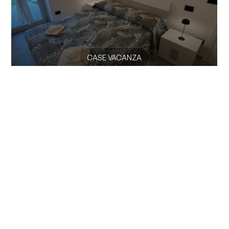
CASE VACANZA
Bea Apartment
Appartamento al piano terra di un edificio di recente
ristrutturazione nel comune di Colico, con...
Vedi tutte