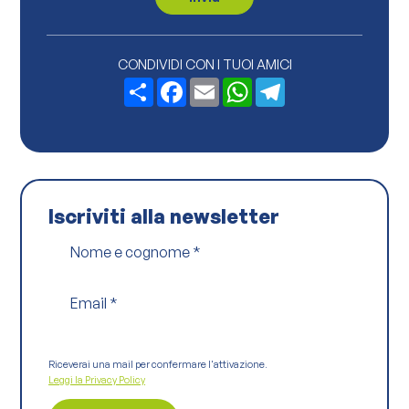
y
P
o
l
i
CONDIVIDI CON I TUOI AMICI
c
Share
Facebook
Email
WhatsApp
Telegram
y
*
Iscriviti alla newsletter
Nome e cognome
*
Email
*
Riceverai una mail per confermare l'attivazione.
Leggi la Privacy Policy