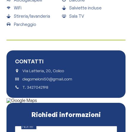
WiFi
Salviette incluse
Stireria/lavanderia
Sala TV
Parcheggio
CONTATTI
Via Latteria, 20, Colico
diegomeloni50@gmail.com
T.
3427042198
Richiedi informazioni
Nome
*
p