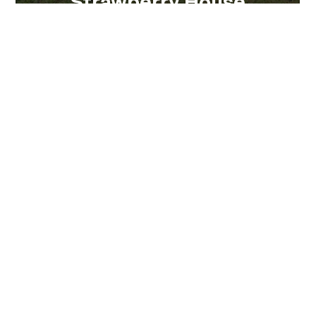
Strawberry House
Immersi nel verde e lontano dai rumori...
Vedi tutte
Via Pontile 7 - 23823 Colico (LC)
(+39) 0341 930930
info@visitcolico.it
Privacy Policy
|
Cookie Policy
|
Preferenze di privacy