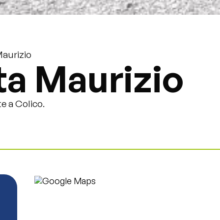
Maurizio
ta Maurizio
e a Colico.