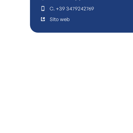
C.
+39 3479242769
Sito web