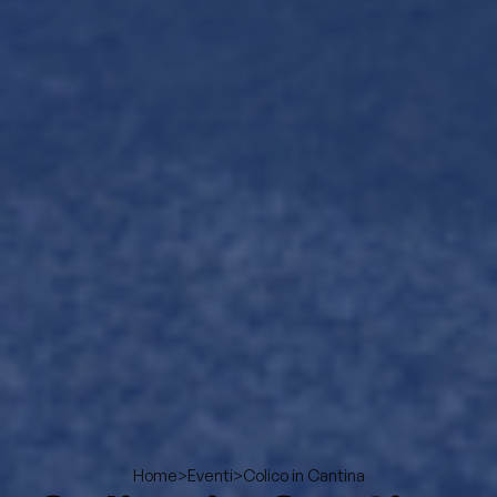
>
>
Colico in Cantina
Home
Eventi