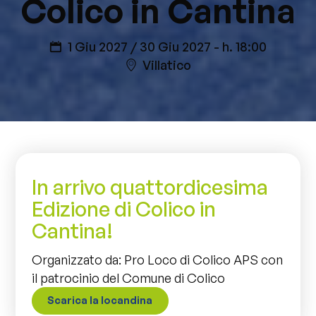
Colico in Cantina
1 Giu 2027 / 30 Giu 2027
- h. 18:00
Villatico
In arrivo quattordicesima
Edizione di Colico in
Cantina!
Organizzato da: Pro Loco di Colico APS con
il patrocinio del Comune di Colico
Scarica la locandina