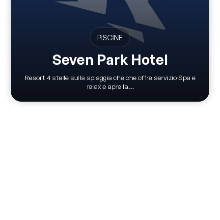
PISCINE
Seven Park Hotel
Resort 4 stelle sulla spiaggia che che offre servizio Spa e
relax e apre la...
Via Pontile 7 - 23823 Colico (LC)
(+39) 0341 930930
info@visitcolico.it